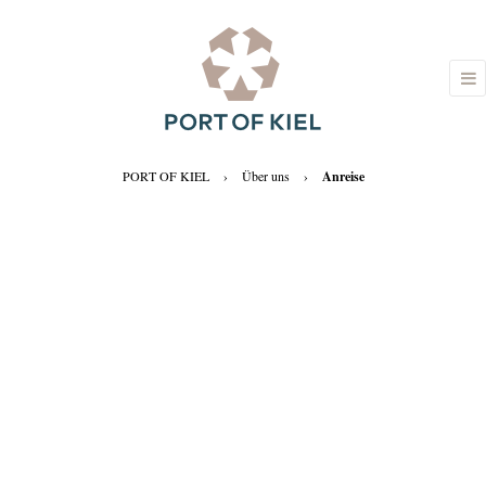
PORT OF KIEL
›
Über uns
›
Anreise