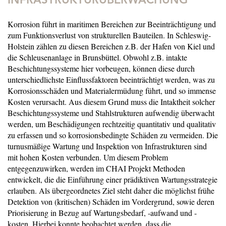
NFRASTRUKTURÜBERWACHUNG
Korrosion führt in maritimen Bereichen zur Beeinträchtigung und
zum Funktionsverlust von strukturellen Bauteilen. In Schleswig-
Holstein zählen zu diesen Bereichen z.B. der Hafen von Kiel und
die Schleusenanlage in Brunsbüttel. Obwohl z.B. intakte
Beschichtungssysteme hier vorbeugen, können diese durch
unterschiedlichste Einflussfaktoren beeinträchtigt werden, was zu
Korrosionsschäden und Materialermüdung führt, und so immense
Kosten verursacht. Aus diesem Grund muss die Intaktheit solcher
Beschichtungssysteme und Stahlstrukturen aufwendig überwacht
werden, um Beschädigungen rechtzeitig quantitativ und qualitativ
zu erfassen und so korrosionsbedingte Schäden zu vermeiden. Die
turnusmäßige Wartung und Inspektion von Infrastrukturen sind
mit hohen Kosten verbunden. Um diesem Problem
entgegenzuwirken, werden im CHAI Projekt Methoden
entwickelt, die die Einführung einer prädiktiven Wartungsstrategie
erlauben. Als übergeordnetes Ziel steht daher die möglichst frühe
Detektion von (kritischen) Schäden im Vordergrund, sowie deren
Priorisierung in Bezug auf Wartungsbedarf, -aufwand und -
kosten. Hierbei konnte beobachtet werden, dass die