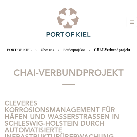
PORT OF KIEL
›
Über uns
›
Förderprojekte
›
CHAI-Verbundprojekt
CHAI-VERBUNDPROJEKT
CLEVERES
KORROSIONSMANAGEMENT FÜR
HÄFEN UND WASSERSTRASSEN IN S
CHLESWIG-HOLSTEIN DURCH A
UTOMATISIERTE I