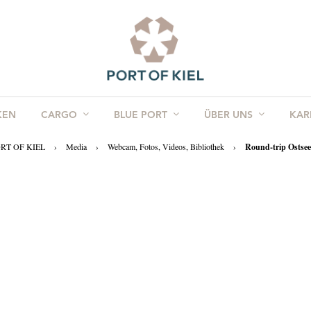
KEN
CARGO
BLUE PORT
ÜBER UNS
KAR
RT OF KIEL
›
Media
›
Webcam, Fotos, Videos, Bibliothek
›
Round-trip Ostsee