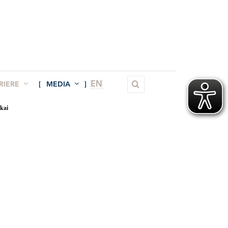
EN
RIERE
MEDIA
kai
×