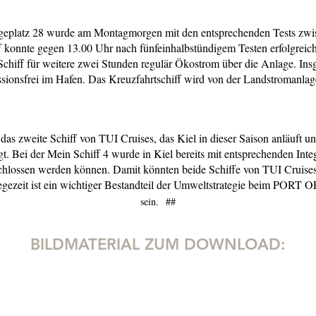
geplatz 28 wurde am Montagmorgen mit den entsprechenden Tests zwi
 konnte gegen 13.00 Uhr nach fünfeinhalbstündigem Testen erfolgreic
s Schiff für weitere zwei Stunden regulär Ökostrom über die Anlage. I
emissionsfrei im Hafen. Das Kreuzfahrtschiff wird von der Landstromanl
s das zweite Schiff von TUI Cruises, das Kiel in dieser Saison anläuft
Bei der Mein Schiff 4 wurde in Kiel bereits mit entsprechenden Integr
ossen werden können. Damit könnten beide Schiffe von TUI Cruises zu
gezeit ist ein wichtiger Bestandteil der Umweltstrategie beim PORT
sein. ##
BILDMATERIAL ZUM DOWNLOAD: