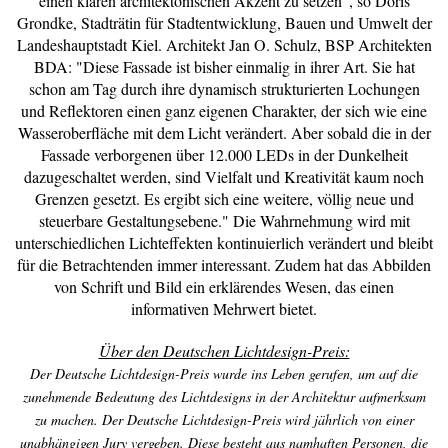
einen klaren architektonischen Akzent zu setzen“, so Doris
Grondke, Stadträtin für Stadtentwicklung, Bauen und Umwelt der
Landeshauptstadt Kiel. Architekt Jan O. Schulz, BSP Architekten
BDA: "Diese Fassade ist bisher einmalig in ihrer Art. Sie hat
schon am Tag durch ihre dynamisch strukturierten Lochungen
und Reflektoren einen ganz eigenen Charakter, der sich wie eine
Wasseroberfläche mit dem Licht verändert. Aber sobald die in der
Fassade verborgenen über 12.000 LEDs in der Dunkelheit
dazugeschaltet werden, sind Vielfalt und Kreativität kaum noch
Grenzen gesetzt. Es ergibt sich eine weitere, völlig neue und
steuerbare Gestaltungsebene." Die Wahrnehmung wird mit
unterschiedlichen Lichteffekten kontinuierlich verändert und bleibt
für die Betrachtenden immer interessant. Zudem hat das Abbilden
von Schrift und Bild ein erklärendes Wesen, das einen
informativen Mehrwert bietet.
Über den Deutschen Lichtdesign-Preis:
Der Deutsche Lichtdesign-Preis wurde ins Leben gerufen, um auf die
zunehmende Bedeutung des Lichtdesigns in der Architektur aufmerksam
zu machen. Der Deutsche Lichtdesign-Preis wird jährlich von einer
unabhängigen Jury vergeben. Diese besteht aus namhaften Personen, die