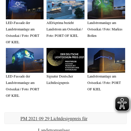
LED-Fassade der
AIDAprima bezieht
Landstromanlage am
Landstromanlage am
Landstrom am Ostseekai /
Ostseekai / Foto: Markus
Ostseekai / Foto: PORT
Foto: PORT OF KIEL
Bollen
OF KIEL
LED-Fassade der
Signatur Deutscher
Landstromanlage am
Landstromanlage am
Lichtdesignpreis
Ostseekai / Foto: PORT
Ostseekai / Foto: PORT
OF KIEL
OF KIEL
PM 2021 09 29 Lichtdesignpreis für
Landstromanlage